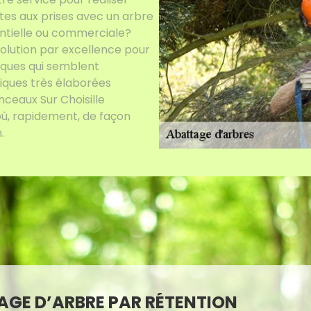
tes aux prises avec un arbre
dentielle ou commerciale?
solution par excellence pour
tiques qui semblent
iques très élaborées
ceaux Sur Choisille
où, rapidement, de façon
.
GE D’ARBRE PAR RÉTENTION