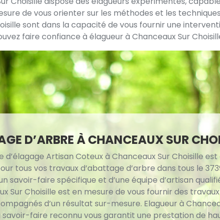
ur Choisille dispose des élagueurs expérimentés, capable
esure de vous orienter sur les méthodes et les techniques
oisille sont dans la capacité de vous fournir une interv
ouvez faire confiance à élagueur à Chanceaux Sur Choisille
GE D’ARBRE À CHANCEAUX SUR CHOI
e d’élagage Artisan Coteux à Chanceaux Sur Choisille est c
pour tous vos travaux d’abattage d’arbre dans tous le 373
n savoir-faire spécifique et d’une équipe d’artisan qualifi
x Sur Choisille est en mesure de vous fournir des travau
compagnés d’un résultat sur-mesure. Elagueur à Chancea
u savoir-faire reconnu vous garantit une prestation de ha