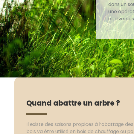
dans un so
une opérati
et diverse
Quand abattre un arbre ?
Il existe des saisons propices à l’abattage des
bois va être utilisé en bois de chauffage ou par