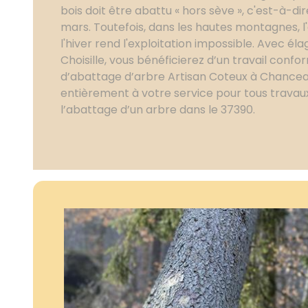
bois doit être abattu « hors sève », c'est-à-d
mars. Toutefois, dans les hautes montagnes, l'
l'hiver rend l'exploitation impossible. Avec é
Choisille, vous bénéficierez d’un travail confo
d’abattage d’arbre Artisan Coteux à Chanceau
entièrement à votre service pour tous travau
l’abattage d’un arbre dans le 37390.