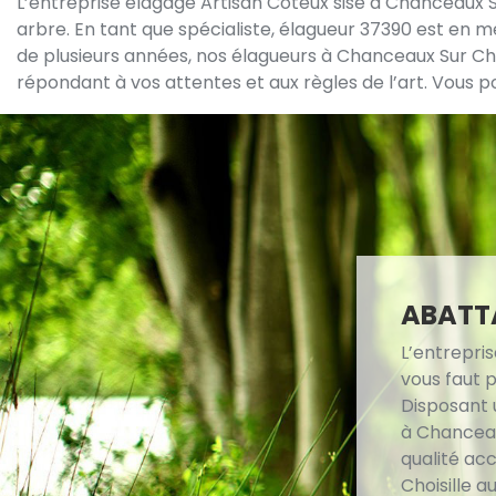
L’entreprise élagage Artisan Coteux sise à Chanceaux S
arbre. En tant que spécialiste, élagueur 37390 est en m
de plusieurs années, nos élagueurs à Chanceaux Sur Ch
répondant à vos attentes et aux règles de l’art. Vous p
ABATTA
L’entrepris
vous faut 
Disposant u
à Chanceau
qualité ac
Choisille a