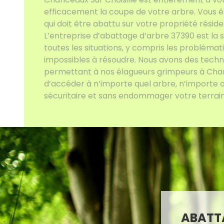
efficacement la coupe de votre arbre. Vous ê
qui doit être abattu sur votre propriété rési
L’entreprise d’abattage d’arbre 37390 est la 
toutes les situations, y compris les probléma
impossibles à résoudre. Nous avons des techn
permettant à nos élagueurs grimpeurs à Chan
d’accéder à n’importe quel arbre, n’importe 
sécuritaire et sans endommager votre terrain
ABATTA