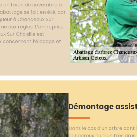
ire en hiver, de novembre à
abattage se fait en été, car
lagueur à Chanceaux Sur
rme aux règles. L’entreprise
x Sur Choisille est
x concernant l’élagage et
Démontage assist
Dans le cas d’un arbre dont
dangereux ou d’un très gros 