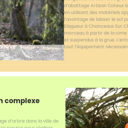
d’abattage Artisan Coteux à
en utilisant des matériels 
l’avantage de laisser le sol 
Elagueur à Chanceaux Sur C
morceau à partir de la cime e
et suspendus à la grue. L’en
tout l’équipement nécessair
on complexe
ge d’arbre dans la ville de
re service pour réaliser