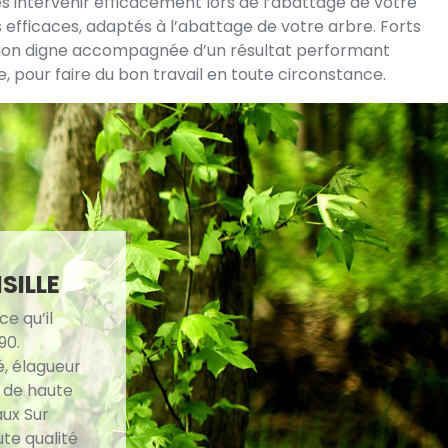
s intervenir efficacement lors de l’abattage de votre
 efficaces, adaptés à l’abattage de votre arbre. Forts
ention digne accompagnée d’un résultat performant
, pour faire du bon travail en toute circonstance.
SILLE
e qu’il
90.
é, élagueur
x de haute
ux Sur
ute qualité