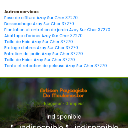
Autres services
Pose de clôture Azay Sur Cher 37270
Dessouchage Azay Sur Cher 37270
Plantation et entretien de jardin Azay Sur Cher 37270
Abattage d'arbres Azay Sur Cher 37270
Taille de Haie Azay Sur Cher 37270
Etetage d'abres Azay Sur Cher 37270
Entretien de jardin Azay Sur Cher 37270
Taille de Haies Azay Sur Cher 37270
Tonte et refection de pelouse Azay Sur Cher 37270
indisponible
indisponible
indisponible