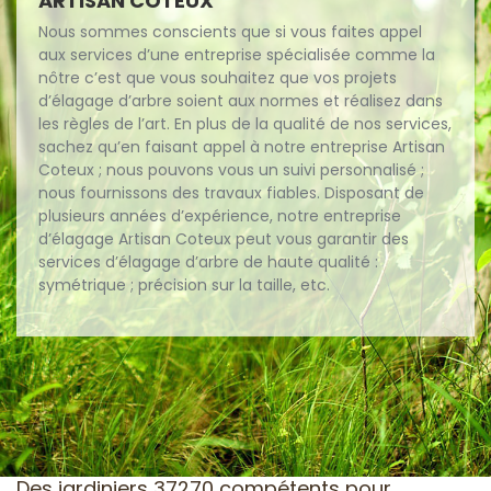
ARTISAN COTEUX
Nous sommes conscients que si vous faites appel
aux services d’une entreprise spécialisée comme la
nôtre c’est que vous souhaitez que vos projets
d’élagage d’arbre soient aux normes et réalisez dans
les règles de l’art. En plus de la qualité de nos services,
sachez qu’en faisant appel à notre entreprise Artisan
Coteux ; nous pouvons vous un suivi personnalisé ;
nous fournissons des travaux fiables. Disposant de
plusieurs années d’expérience, notre entreprise
d’élagage Artisan Coteux peut vous garantir des
services d’élagage d’arbre de haute qualité :
symétrique ; précision sur la taille, etc.
Des jardiniers 37270 compétents pour