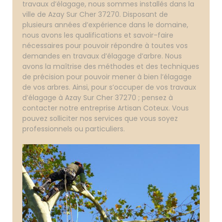
travaux d’élagage, nous sommes installés dans la
ville de Azay Sur Cher 37270. Disposant de
plusieurs années d’expérience dans le domaine,
nous avons les qualifications et savoir-faire
nécessaires pour pouvoir répondre à toutes vos
demandes en travaux d’élagage d’arbre. Nous
avons la maîtrise des méthodes et des techniques
de précision pour pouvoir mener à bien l’élagage
de vos arbres. Ainsi, pour s’occuper de vos travaux
d’élagage à Azay Sur Cher 37270 ; pensez à
contacter notre entreprise Artisan Coteux. Vous
pouvez solliciter nos services que vous soyez
professionnels ou particuliers.