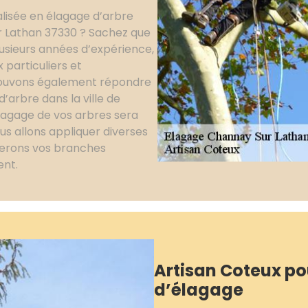
alisée en élagage d’arbre
r Lathan 37330 ? Sachez que
usieurs années d’expérience,
 particuliers et
 pouvons également répondre
arbre dans la ville de
lagage de vos arbres sera
us allons appliquer diverses
perons vos branches
ent.
Artisan Coteux po
d’élagage