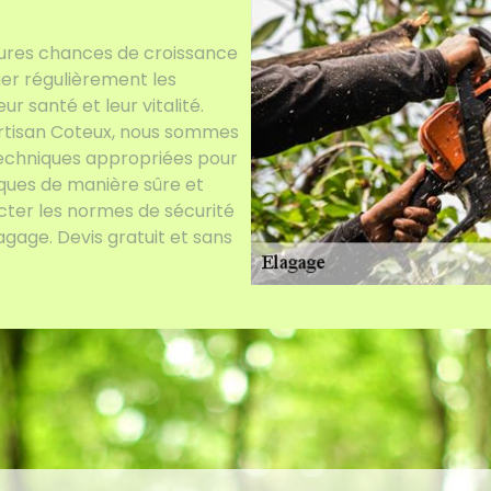
eures chances de croissance
uer régulièrement les
 santé et leur vitalité.
 Artisan Coteux, nous sommes
 techniques appropriées pour
iques de manière sûre et
cter les normes de sécurité
agage. Devis gratuit et sans