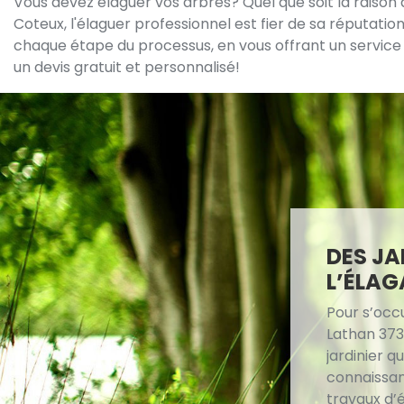
Vous devez élaguer vos arbres? Quel que soit la raison
Coteux, l'élaguer professionnel est fier de sa réputati
chaque étape du processus, en vous offrant un service e
un devis gratuit et personnalisé!
DES JA
L’ÉLAG
Pour s’occ
Lathan 373
jardinier q
connaissan
travaux d’