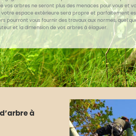
ue vos arbres ne seront plus des menaces pour vous et v
 votre espace extérieure sera propre et parfaitement es
ers pourront vous fournir des travaux aux normes, quel que
uteur et la dimension de vos arbres à élaguer.
d’arbre à