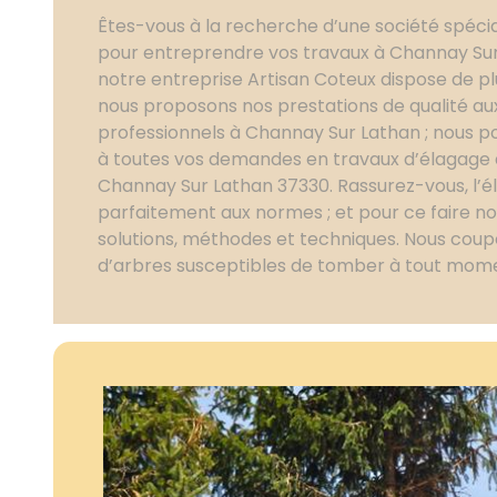
Êtes-vous à la recherche d’une société spéci
pour entreprendre vos travaux à Channay Su
notre entreprise Artisan Coteux dispose de pl
nous proposons nos prestations de qualité aux
professionnels à Channay Sur Lathan ; nous
à toutes vos demandes en travaux d’élagage d’
Channay Sur Lathan 37330. Rassurez-vous, l’é
parfaitement aux normes ; et pour ce faire no
solutions, méthodes et techniques. Nous cou
d’arbres susceptibles de tomber à tout mom