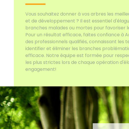
Vous souhaitez donner à vos arbres les meill
et de développement ? Il est essentiel d'élag
branches malades ou mortes pour favoriser leur
Pour un résultat efficace, faites confiance à
des professionnels qualifiés, connaissant les
identifier et éliminer les branches problémat
efficace. Notre équipe est formée pour respe
les plus strictes lors de chaque opération d'él
engagement!