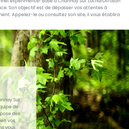
ionnel expérimenté! Basé à Channay Sur Lathan,Artisan
nce. Son objectif est de dépasser vos attentes à
nt. Appelez-le ou consultez son site, il vous établira
annay Sur
équipe de
ispose des
ien vos
ns vous