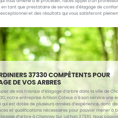
 qui vous amène à le procéder, faites appel à un profess
on en tant que prestataire de services d'élagage de confia
xceptionnel et des résultats qui vous satisferont pleineme
RDINIERS 37330 COMPÉTENTS POUR
AGE DE VOS ARBRES
uper de vos travaux d’élagage d’arbre dans la ville de Ch
30, notre entreprise Artisan Coteux a à son service une 
ui qui est dotée de plusieurs années d’expérience, donc d
ces et qualifications nécessaires pour pouvoir mener à b
élagage d’arbre à Channay Sur Lathan 37330. Nous pouvo