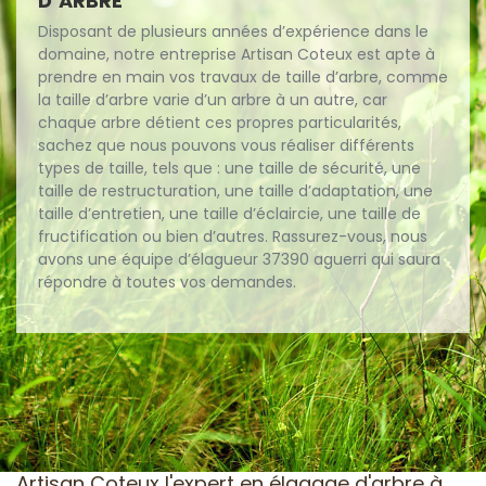
D’ARBRE
Disposant de plusieurs années d’expérience dans le
domaine, notre entreprise Artisan Coteux est apte à
prendre en main vos travaux de taille d’arbre, comme
la taille d’arbre varie d’un arbre à un autre, car
chaque arbre détient ces propres particularités,
sachez que nous pouvons vous réaliser différents
types de taille, tels que : une taille de sécurité, une
taille de restructuration, une taille d’adaptation, une
taille d’entretien, une taille d’éclaircie, une taille de
fructification ou bien d’autres. Rassurez-vous, nous
avons une équipe d’élagueur 37390 aguerri qui saura
répondre à toutes vos demandes.
Artisan Coteux l'expert en élagage d'arbre à