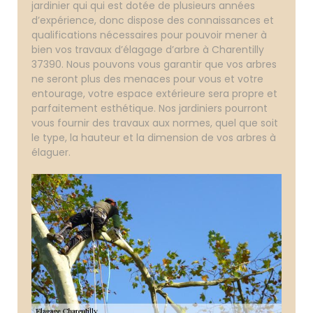
jardinier qui qui est dotée de plusieurs années
d’expérience, donc dispose des connaissances et
qualifications nécessaires pour pouvoir mener à
bien vos travaux d’élagage d’arbre à Charentilly
37390. Nous pouvons vous garantir que vos arbres
ne seront plus des menaces pour vous et votre
entourage, votre espace extérieure sera propre et
parfaitement esthétique. Nos jardiniers pourront
vous fournir des travaux aux normes, quel que soit
le type, la hauteur et la dimension de vos arbres à
élaguer.