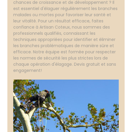
chances de croissance et de développement ? Il
est essentiel d'élaguer régulièrement les branches
malades ou mortes pour favoriser leur santé et
leur vitalité. Pour un résultat efficace, faites
confiance à Artisan Coteux, nous sommes des
professionnels qualifiés, connaissant les
techniques appropriées pour identifier et éliminer
les branches problématiques de manière sûre et
efficace. Notre équipe est formée pour respecter
les normes de sécurité les plus strictes lors de
chaque opération d'élagage. Devis gratuit et sans
engagement!