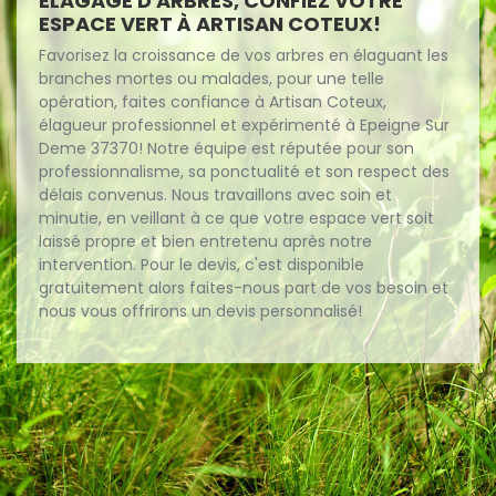
ELAGAGE D'ARBRES, CONFIEZ VOTRE
ESPACE VERT À ARTISAN COTEUX!
Favorisez la croissance de vos arbres en élaguant les
branches mortes ou malades, pour une telle
opération, faites confiance à Artisan Coteux,
élagueur professionnel et expérimenté à Epeigne Sur
Deme 37370! Notre équipe est réputée pour son
professionnalisme, sa ponctualité et son respect des
délais convenus. Nous travaillons avec soin et
minutie, en veillant à ce que votre espace vert soit
laissé propre et bien entretenu après notre
intervention. Pour le devis, c'est disponible
gratuitement alors faites-nous part de vos besoin et
nous vous offrirons un devis personnalisé!