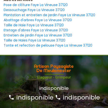
Pose de clôture Faye La Vineuse 37120
Dessouchage Faye La Vineuse 37120
Plantation et entretien de jardin Faye La Vineuse 37120
Abattage d'arbres Faye La Vineuse 37120
Taille de Haie Faye La Vineuse 37120
Etetage d'abres Faye La Vineuse 37120
Entretien de jardin Faye La Vineuse 37120
Taille de Haies Faye La Vineuse 37120
Tonte et refection de pelouse Faye La Vineuse 37120
indisponible
indisponible
indisponible