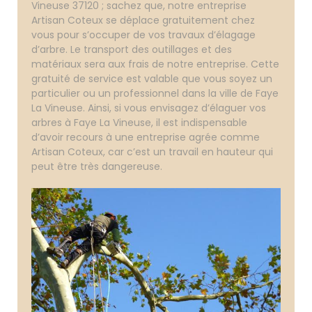
Vineuse 37120 ; sachez que, notre entreprise
Artisan Coteux se déplace gratuitement chez
vous pour s’occuper de vos travaux d’élagage
d’arbre. Le transport des outillages et des
matériaux sera aux frais de notre entreprise. Cette
gratuité de service est valable que vous soyez un
particulier ou un professionnel dans la ville de Faye
La Vineuse. Ainsi, si vous envisagez d’élaguer vos
arbres à Faye La Vineuse, il est indispensable
d’avoir recours à une entreprise agrée comme
Artisan Coteux, car c’est un travail en hauteur qui
peut être très dangereuse.