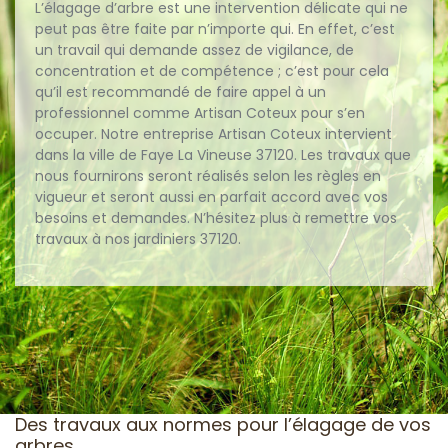
L’élagage d’arbre est une intervention délicate qui ne
peut pas être faite par n’importe qui. En effet, c’est
un travail qui demande assez de vigilance, de
concentration et de compétence ; c’est pour cela
qu’il est recommandé de faire appel à un
professionnel comme Artisan Coteux pour s’en
occuper. Notre entreprise Artisan Coteux intervient
dans la ville de Faye La Vineuse 37120. Les travaux que
nous fournirons seront réalisés selon les règles en
vigueur et seront aussi en parfait accord avec vos
besoins et demandes. N’hésitez plus à remettre vos
travaux à nos jardiniers 37120.
Des travaux aux normes pour l’élagage de vos
arbres