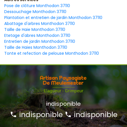
Pose de clôture Monthodon 37110
Dessouchage Monthodon 37110
Plantation et entretien de jardin Monthodon 37110
Abattage d'arbres Monthodon 37110
Taille de Haie Monthodon 37110
Etetage d'abres Monthodon 37110
Entretien de jardin Monthodon 37110
Taille de Haies Monthodon 37110
Tonte et refection de pelouse Monthodon 37110
indisponible
indisponible
indisponible