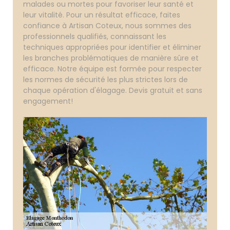
malades ou mortes pour favoriser leur santé et
leur vitalité. Pour un résultat efficace, faites
confiance à Artisan Coteux, nous sommes des
professionnels qualifiés, connaissant les
techniques appropriées pour identifier et éliminer
les branches problématiques de manière sûre et
efficace. Notre équipe est formée pour respecter
les normes de sécurité les plus strictes lors de
chaque opération d'élagage. Devis gratuit et sans
engagement!