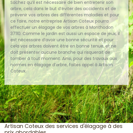
Sachez qu’il est nécessaire de bien entretenir son
arbre, cela dans le but d’éviter des accidents et de
prévenir vos arbres des différentes maladies et pour
ce faire, notre entreprise Artisan Coteux pourra
effectuer un élagage de vos arbres à Monthodon
37110. Comme le jardin est aussi un espace de jeux, il
est nécessaire d’avoir une bonne sécurité et pour
cela vos arbres doivent être en bonne tenue, et ne
doit présenter aucune branche qui risquerait de
tomber à tout moment. Ainsi, pour des travaux aux
normes en élagage d’arbre, faites appel à Artisan
Coteux.
Artisan Coteux des services d'élagage à des
prix abordables