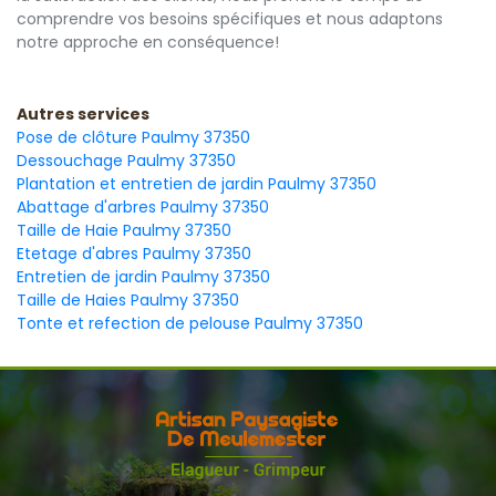
comprendre vos besoins spécifiques et nous adaptons
notre approche en conséquence!
Autres services
Pose de clôture Paulmy 37350
Dessouchage Paulmy 37350
Plantation et entretien de jardin Paulmy 37350
Abattage d'arbres Paulmy 37350
Taille de Haie Paulmy 37350
Etetage d'abres Paulmy 37350
Entretien de jardin Paulmy 37350
Taille de Haies Paulmy 37350
Tonte et refection de pelouse Paulmy 37350