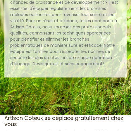
chances de croissance et de développement ? Il est
essentiel d'élaguer régulièrement les branches
malades ou mortes pour favoriser leur santé et leur
vitalité. Pour un résultat efficace, faites confiance à
Artisan Coteux, nous sommes des professionnels
qualifiés, connaissant les techniques appropriées
pour identifier et éliminer les branches
problématiques de manière sûre et efficace. Notre
équipe est formée pour respecter les normes de
sécurité les plus strictes lors de chaque opération
d'élagage. Devis gratuit et sans engagement!
Artisan Coteux se déplace gratuitement chez
vous