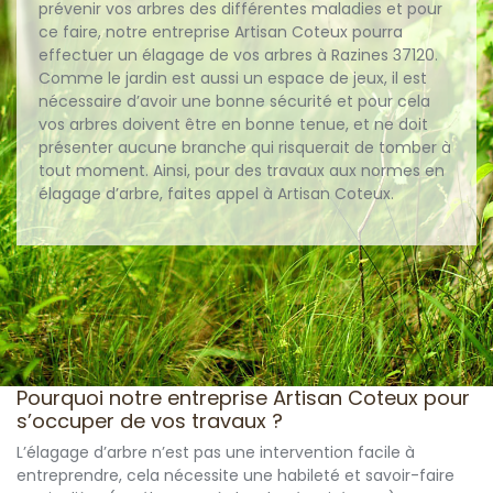
prévenir vos arbres des différentes maladies et pour
ce faire, notre entreprise Artisan Coteux pourra
effectuer un élagage de vos arbres à Razines 37120.
Comme le jardin est aussi un espace de jeux, il est
nécessaire d’avoir une bonne sécurité et pour cela
vos arbres doivent être en bonne tenue, et ne doit
présenter aucune branche qui risquerait de tomber à
tout moment. Ainsi, pour des travaux aux normes en
élagage d’arbre, faites appel à Artisan Coteux.
Pourquoi notre entreprise Artisan Coteux pour
s’occuper de vos travaux ?
L’élagage d’arbre n’est pas une intervention facile à
entreprendre, cela nécessite une habileté et savoir-faire