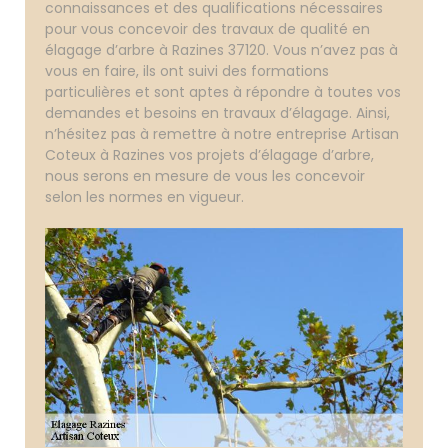
connaissances et des qualifications nécessaires
pour vous concevoir des travaux de qualité en
élagage d’arbre à Razines 37120. Vous n’avez pas à
vous en faire, ils ont suivi des formations
particulières et sont aptes à répondre à toutes vos
demandes et besoins en travaux d’élagage. Ainsi,
n’hésitez pas à remettre à notre entreprise Artisan
Coteux à Razines vos projets d’élagage d’arbre,
nous serons en mesure de vous les concevoir
selon les normes en vigueur.