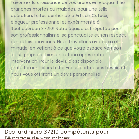
Favorisez la croissance de vos arbres en élaguant les
branches mortes ou malades, pour une telle
opération, faites confiance à Artisan Coteux,
élagueur professionnel et expérimenté à
Rochecorbon 37210! Notre équipe est réputée pour
son professionnalisme, sa ponctualité et son respect
des délais convenus. Nous travaillons avec soin et
minutie, en veillant à ce que votre espace vert soit
laissé propre et bien entretenu après notre
intervention. Pour le devis, c'est disponible
gratuitement alors faites-nous part de vos besoin et
nous vous offrirons un devis personnalisé!
Des jardiniers 37210 compétents pour
l’élagage de vos arbres