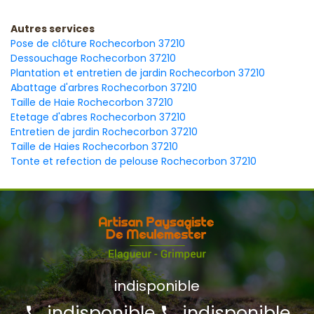
Autres services
Pose de clôture Rochecorbon 37210
Dessouchage Rochecorbon 37210
Plantation et entretien de jardin Rochecorbon 37210
Abattage d'arbres Rochecorbon 37210
Taille de Haie Rochecorbon 37210
Etetage d'abres Rochecorbon 37210
Entretien de jardin Rochecorbon 37210
Taille de Haies Rochecorbon 37210
Tonte et refection de pelouse Rochecorbon 37210
indisponible
indisponible
indisponible