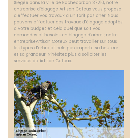
Siégée dans la ville de Rochecorbon 37210, notre
entreprise d’élagage Artisan Coteux vous propose
d’effectuer vos travaux à un tarif pas cher. Nous
pouvons effectuer des travaux d’élagage adaptés
à votre budget et cela quel que soit vos
demandes et besoins en élagage d’arbre ; notre
entrepriseArtisan Coteux peut travailler sur tous
les types d’arbre et cela peu importe sa hauteur
et sa grandeur. N’hésitez plus à solliciter les
services de Artisan Coteux.