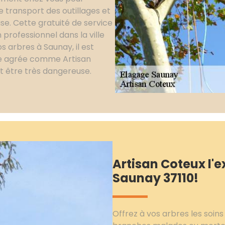
e transport des outillages et
se. Cette gratuité de service
 professionnel dans la ville
s arbres à Saunay, il est
ise agrée comme Artisan
ut être très dangereuse.
Artisan Coteux l'e
Saunay 37110!
Offrez à vos arbres les soins