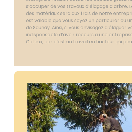
s’occuper de vos travaux d’élagage d’arbre. L
des matériaux sera aux frais de notre entrepri
est valable que vous soyez un particulier ou un
de Saunay. Ainsi, si vous envisagez d’élaguer vo
indispensable d’avoir recours à une entrepr
Coteux, car c’est un travail en hauteur qui pe