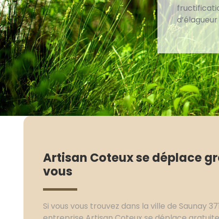
fructificat
d’élagueur
Artisan Coteux se déplace g
vous
Si vous vous trouvez dans la ville de Saunay 37
entreprise Artisan Coteux se déplace gratui