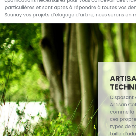
qualifications nécessaires pour vous concevoir des trava
particulières et sont aptes à répondre à toutes vos de
Saunay vos projets d’élagage d’arbre, nous serons en m
ARTISA
TECHNI
Disposant 
Artisan Co
comme la t
ces propre
types de ta
taille d’ada