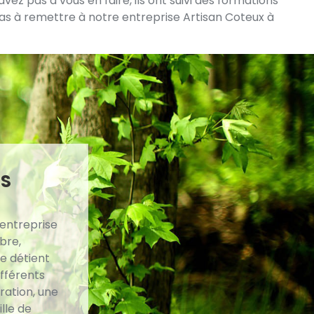
ez pas à vous en faire, ils ont suivi des formations
pas à remettre à notre entreprise Artisan Coteux à
ES
 entreprise
bre,
re détient
ifférents
uration, une
ille de