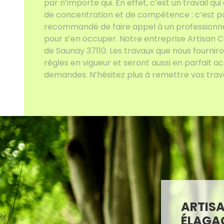
par n’importe qui. En effet, c’est un travail q
de concentration et de compétence ; c’est pou
recommandé de faire appel à un professionn
pour s’en occuper. Notre entreprise Artisan Co
de Saunay 37110. Les travaux que nous fourniro
règles en vigueur et seront aussi en parfait a
demandes. N’hésitez plus à remettre vos travau
ARTISA
ÉLAGA