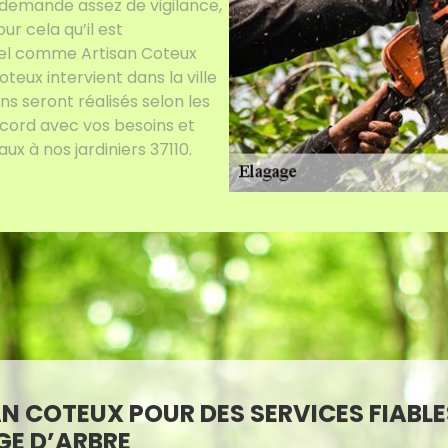
ui demande assez de vigilance,
r cela qu’il est
el comme Artisan Coteux
teux intervient dans la ville
ns seront réalisés selon les
ccord avec vos besoins et
x à nos jardiniers 37110.
N COTEUX POUR DES SERVICES FIABLE
GE D’ARBRE