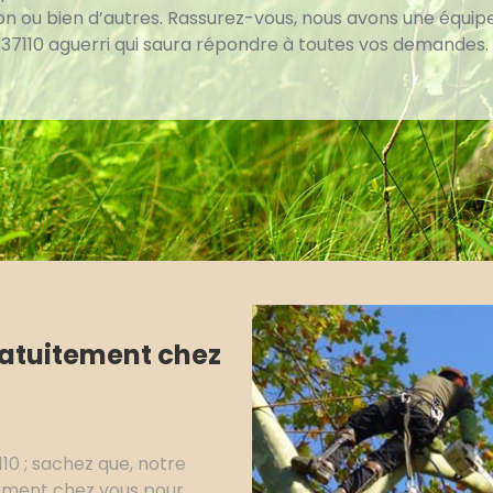
ion ou bien d’autres. Rassurez-vous, nous avons une équip
 37110 aguerri qui saura répondre à toutes vos demandes.
ratuitement chez
110 ; sachez que, notre
tement chez vous pour