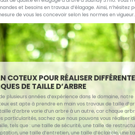
ux de qualité en élagage d’arbre à Saunay 37110. Vous n’av
mandes et besoins en travaux d’élagage. Ainsi, n’hésitez 
esure de vous les concevoir selon les normes en vigueur.
N COTEUX POUR RÉALISER DIFFÉRENT
QUES DE TAILLE D’ARBRE
de plusieurs années d’expérience dans le domaine, notre
teux est apte à prendre en main vos travaux de taille d’ar
aille d’arbre varie d’un arbre à un autre, car chaque arb
s particularités, sachez que nous pouvons vous réaliser d
ille, tels que : une taille de sécurité, une taille de restruct
ptation, une taille d’entretien, une taille d’éclaircie, une ta