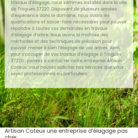
travaux d’élagage, nous sommes installés dans la ville
de Trogues 37220. Disposant de plusieurs années
d’expérience dans le domaine, nous avons les
qualifications et savoir-faire nécessaires pour pouvoir
répondre à toutes vos demandes en travaux
d’élagage d’arbre. Nous avons la maîtrise des
méthodes et des techniques de précision pour
pouvoir mener à bien l’élagage de vos arbres. Ainsi,
pour s’occuper de vos travaux d’élagage à Trogues
37220 ; pensez à contacter notre entreprise Artisan
Coteux. Vous pouvez solliciter nos services que vous
soyez professionnels ou particuliers.
Artisan Coteux une entreprise d’élagage pas
cher