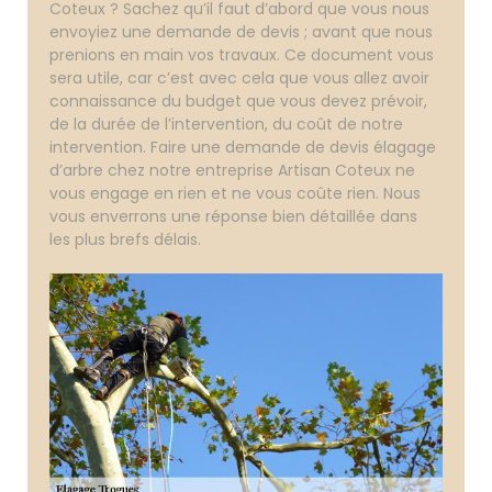
Coteux ? Sachez qu’il faut d’abord que vous nous
envoyiez une demande de devis ; avant que nous
prenions en main vos travaux. Ce document vous
sera utile, car c’est avec cela que vous allez avoir
connaissance du budget que vous devez prévoir,
de la durée de l’intervention, du coût de notre
intervention. Faire une demande de devis élagage
d’arbre chez notre entreprise Artisan Coteux ne
vous engage en rien et ne vous coûte rien. Nous
vous enverrons une réponse bien détaillée dans
les plus brefs délais.