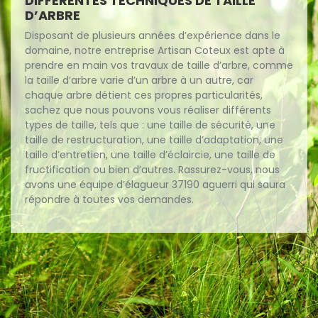
DIFFÉRENTES TECHNIQUES DE TAILLE
D’ARBRE
Disposant de plusieurs années d’expérience dans le
domaine, notre entreprise Artisan Coteux est apte à
prendre en main vos travaux de taille d’arbre, comme
la taille d’arbre varie d’un arbre à un autre, car
chaque arbre détient ces propres particularités,
sachez que nous pouvons vous réaliser différents
types de taille, tels que : une taille de sécurité, une
taille de restructuration, une taille d’adaptation, une
taille d’entretien, une taille d’éclaircie, une taille de
fructification ou bien d’autres. Rassurez-vous, nous
avons une équipe d’élagueur 37190 aguerri qui saura
répondre à toutes vos demandes.