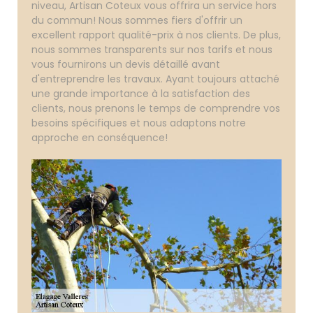
niveau, Artisan Coteux vous offrira un service hors
du commun! Nous sommes fiers d'offrir un
excellent rapport qualité-prix à nos clients. De plus,
nous sommes transparents sur nos tarifs et nous
vous fournirons un devis détaillé avant
d'entreprendre les travaux. Ayant toujours attaché
une grande importance à la satisfaction des
clients, nous prenons le temps de comprendre vos
besoins spécifiques et nous adaptons notre
approche en conséquence!