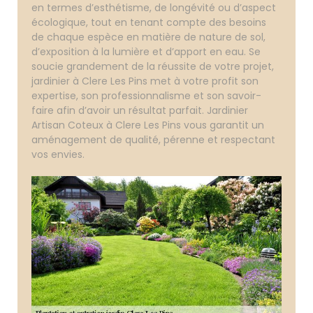
en termes d’esthétisme, de longévité ou d’aspect
écologique, tout en tenant compte des besoins
de chaque espèce en matière de nature de sol,
d’exposition à la lumière et d’apport en eau. Se
soucie grandement de la réussite de votre projet,
jardinier à Clere Les Pins met à votre profit son
expertise, son professionnalisme et son savoir-
faire afin d’avoir un résultat parfait. Jardinier
Artisan Coteux à Clere Les Pins vous garantit un
aménagement de qualité, pérenne et respectant
vos envies.