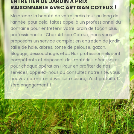
ENTRETIEN DE JARDIN À PRIX
RAISONNABLE AVEC ARTISAN COTEUX !
Maintenez la beauté de votre jardin tout au long de
l’année, pour cela, faites appel à un professionnel du
domaine pour entretenir votre jardin de façon plus
professionnelle ! Chez Artisan Coteux, nous vous
proposons un service complet en entretien de jardin,
taille de haie, arbres, tonte de pelouse, gazon,
élagage, dessouchage, etc… Nos professionnels sont
compétents et disposent des matériels nécessaires
pour chaque opération ! Pour en profiter de nos
services, appelez-nous ou consultez notre site, vous
pouvez obtenir un devis sur mesure, c’est gratuit et
zéro engagement !