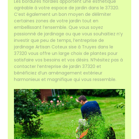
Les bordures florales apportent une esthétique
agréable à votre espace de jardin dans le 37320.
C’est également un bon moyen de délimiter
certaines zones de votre jardin tout en
embellissant l’ensemble. Que vous soyez
passionné de jardinage ou que vous souhaitiez n’y
investir que peu de temps, l’entreprise de
jardinage Artisan Coteux sise à Truyes dans le
37320 vous offre un large choix de plantes pour
satisfaire vos besoins et vos désirs. N’hésitez pas à
contacter l’entreprise de jardin 37320 et
bénéficiez d’un aménagement extérieur
harmonieux et magnifique qui vous ressemble.