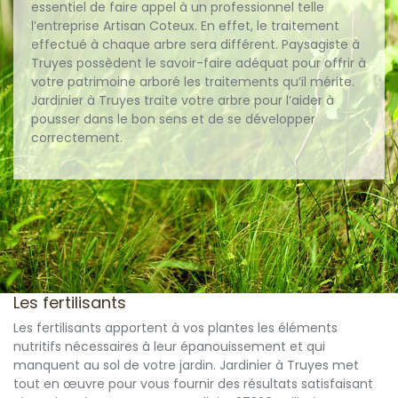
essentiel de faire appel à un professionnel telle
l’entreprise Artisan Coteux. En effet, le traitement
effectué à chaque arbre sera différent. Paysagiste à
Truyes possèdent le savoir-faire adéquat pour offrir à
votre patrimoine arboré les traitements qu’il mérite.
Jardinier à Truyes traite votre arbre pour l’aider à
pousser dans le bon sens et de se développer
correctement.
Les fertilisants
Les fertilisants apportent à vos plantes les éléments
nutritifs nécessaires à leur épanouissement et qui
manquent au sol de votre jardin. Jardinier à Truyes met
tout en œuvre pour vous fournir des résultats satisfaisant