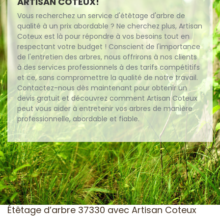
ARTISAN COTEUX!
Vous recherchez un service d'étêtage d'arbre de
qualité à un prix abordable ? Ne cherchez plus, Artisan
Coteux est là pour répondre à vos besoins tout en
respectant votre budget ! Conscient de l'importance
de l'entretien des arbres, nous offrirons à nos clients
à des services professionnels à des tarifs compétitifs
et ce, sans compromettre la qualité de notre travail.
Contactez-nous dès maintenant pour obtenir un
devis gratuit et découvrez comment Artisan Coteux
peut vous aider à entretenir vos arbres de manière
professionnelle, abordable et fiable.
Étêtage d’arbre 37330 avec Artisan Coteux