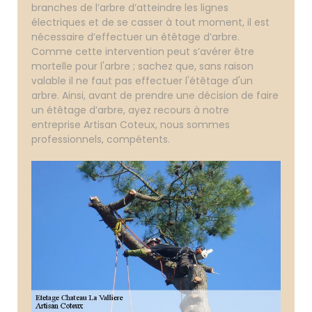
branches de l’arbre d’atteindre les lignes
électriques et de se casser à tout moment, il est
nécessaire d’effectuer un étêtage d’arbre.
Comme cette intervention peut s’avérer être
mortelle pour l'arbre ; sachez que, sans raison
valable il ne faut pas effectuer l'étêtage d'un
arbre. Ainsi, avant de prendre une décision de faire
un étêtage d’arbre, ayez recours à notre
entreprise Artisan Coteux, nous sommes
professionnels, compétents.