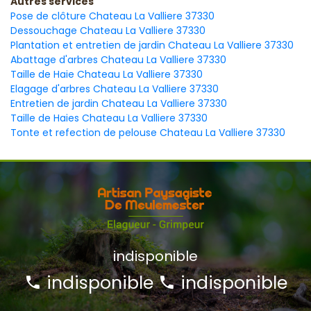
Autres services
Pose de clôture Chateau La Valliere 37330
Dessouchage Chateau La Valliere 37330
Plantation et entretien de jardin Chateau La Valliere 37330
Abattage d'arbres Chateau La Valliere 37330
Taille de Haie Chateau La Valliere 37330
Elagage d'arbres Chateau La Valliere 37330
Entretien de jardin Chateau La Valliere 37330
Taille de Haies Chateau La Valliere 37330
Tonte et refection de pelouse Chateau La Valliere 37330
indisponible
indisponible
indisponible