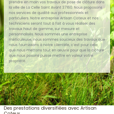
prendre en main vos travaux de pose de clôture dans
la ville de La Celle Saint Avant 37160. Nous proposons
nos services de qualité aux professionnels et
particuliers. Notre entreprise Artisan Coteux et nos
techniciens seront tout à fait à vous réaliser des
travaux haut de gamme, sur mesure et
personnalisés. Nous sommes une entreprise
méticuleuse, nous sommes soucieux des travaux que
nous fournissons à notre clientèle, c’est pour cela
que nous mettons tout en œuvre pour que la clôture
que nous posons puisse mettre en valeur votre
propriété.
Des prestations diversifiées avec Artisan
Coteux