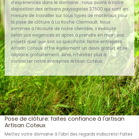
d’expériences dans le domaine ; nous avons à notre
disposition des artisans paysagistes 37500 qui sont en
mesure de travailler sur tous types de matériaux pour
la pose de clôture à La Roche Clermault. Nous
sommes à l’écoute de notre clientèle, s’exécute
selon vos exigences et aptes à prendre en main vos
projets quel que soit sa spécificité. Notre entreprise
Artisan Coteux offre également un devis gratuit et se
déplace gratuitement. Ainsi, n’hésitez plus à
contacter notre entreprise Artisan Coteux.
Pose de clôture: faites confiance à l'artisan
Artisan Coteux
Mettez votre domaine à l'abri des regards indiscrets! Faites