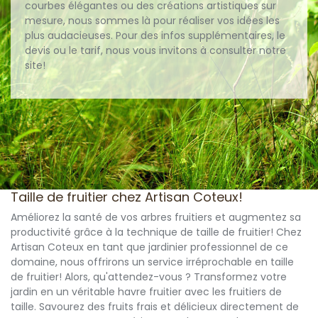
courbes élégantes ou des créations artistiques sur
mesure, nous sommes là pour réaliser vos idées les
plus audacieuses. Pour des infos supplémentaires, le
devis ou le tarif, nous vous invitons à consulter notre
site!
Taille de fruitier chez Artisan Coteux!
Améliorez la santé de vos arbres fruitiers et augmentez sa
productivité grâce à la technique de taille de fruitier! Chez
Artisan Coteux en tant que jardinier professionnel de ce
domaine, nous offrirons un service irréprochable en taille
de fruitier! Alors, qu'attendez-vous ? Transformez votre
jardin en un véritable havre fruitier avec les fruitiers de
taille. Savourez des fruits frais et délicieux directement de