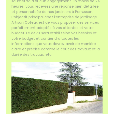
soumettra à aucun engagement. En moins de 24
heures, vous recevrez une réponse bien détaillée
et personnalisée de nos jardiniers à Perrusson.
L’objectif principal chez l’entreprise de jardinage
Artisan Coteux est de vous proposer des services
parfaitement adaptés à vos attentes et votre
budget. Le devis sera établi selon vos besoins et
votre budget et contiendra toutes les
informations que vous devrez avoir de manière
claire et précise comme le coût des travaux et la
durée des travaux, etc.