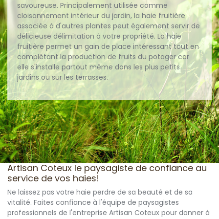
savoureuse. Principalement utilisée comme
cloisonnement intérieur du jardin, la haie fruitière
associée à d'autres plantes peut également servir de
délicieuse délimitation à votre propriété. La haie
fruitière permet un gain de place intéressant tout en
complétant la production de fruits du potager car
elle s'installe partout même dans les plus petits
jardins ou sur les terrasses.
Artisan Coteux le paysagiste de confiance au
service de vos haies!
Ne laissez pas votre haie perdre de sa beauté et de sa
vitalité. Faites confiance à l'équipe de paysagistes
professionnels de l'entreprise Artisan Coteux pour donner à