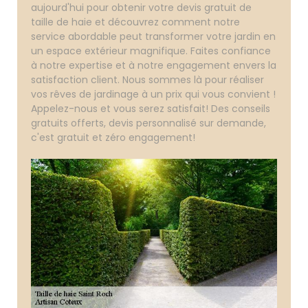
aujourd'hui pour obtenir votre devis gratuit de
taille de haie et découvrez comment notre
service abordable peut transformer votre jardin en
un espace extérieur magnifique. Faites confiance
à notre expertise et à notre engagement envers la
satisfaction client. Nous sommes là pour réaliser
vos rêves de jardinage à un prix qui vous convient !
Appelez-nous et vous serez satisfait! Des conseils
gratuits offerts, devis personnalisé sur demande,
c'est gratuit et zéro engagement!