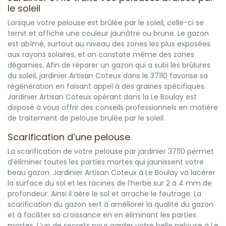
le soleil
Lorsque votre pelouse est brûlée par le soleil, celle-ci se
ternit et affiche une couleur jaunâtre ou brune. Le gazon
est abîmé, surtout au niveau des zones les plus exposées
aux rayons solaires, et on constate même des zones
dégarnies. Afin de réparer un gazon qui a subi les brûlures
du soleil, jardinier Artisan Coteux dans le 37110 favorise sa
régénération en faisant appel à des graines spécifiques.
Jardinier Artisan Coteux opérant dans la Le Boulay est
disposé à vous offrir des conseils professionnels en matière
de traitement de pelouse brulée par le soleil.
Scarification d’une pelouse
La scarification de votre pelouse par jardinier 37110 permet
d’éliminer toutes les parties mortes qui jaunissent votre
beau gazon. Jardinier Artisan Coteux à Le Boulay va lacérer
la surface du sol et les racines de l’herbe sur 2 à 4 mm de
profondeur. Ainsi il aère le sol et arrache le feutrage. La
scarification du gazon sert à améliorer la qualité du gazon
et à faciliter sa croissance en en éliminant les parties
mortes. L’un de secrets pour garder votre belle pelouse à Le