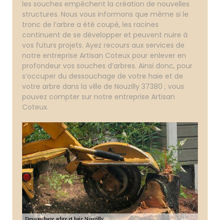
les souches empêchent la création de nouvelles
structures. Nous vous informons que même si le
tronc de l’arbre a été coupé, les racines
continuent de se développer et peuvent nuire à
vos futurs projets. Ayez recours aux services de
notre entreprise Artisan Coteux pour enlever en
profondeur vos souches d’arbres. Ainsi donc, pour
s’occuper du dessouchage de votre haie et de
votre arbre dans la ville de Nouzilly 37380 ; vous
pouvez compter sur notre entreprise Artisan
Coteux.