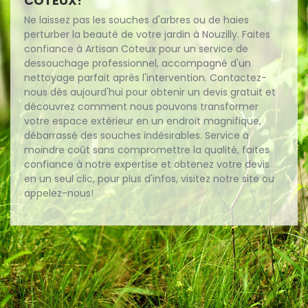
COTEUX!
Ne laissez pas les souches d'arbres ou de haies
perturber la beauté de votre jardin à Nouzilly. Faites
confiance à Artisan Coteux pour un service de
dessouchage professionnel, accompagné d'un
nettoyage parfait après l'intervention. Contactez-
nous dès aujourd'hui pour obtenir un devis gratuit et
découvrez comment nous pouvons transformer
votre espace extérieur en un endroit magnifique,
débarrassé des souches indésirables. Service à
moindre coût sans compromettre la qualité, faites
confiance à notre expertise et obtenez votre devis
en un seul clic, pour plus d'infos, visitez notre site ou
appelez-nous!