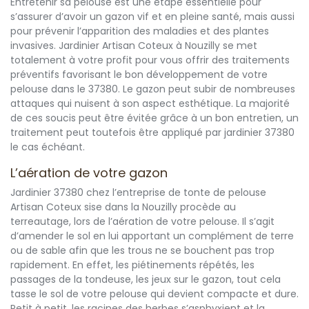
Entretenir sa pelouse est une étape essentielle pour
s’assurer d’avoir un gazon vif et en pleine santé, mais aussi
pour prévenir l’apparition des maladies et des plantes
invasives. Jardinier Artisan Coteux à Nouzilly se met
totalement à votre profit pour vous offrir des traitements
préventifs favorisant le bon développement de votre
pelouse dans le 37380. Le gazon peut subir de nombreuses
attaques qui nuisent à son aspect esthétique. La majorité
de ces soucis peut être évitée grâce à un bon entretien, un
traitement peut toutefois être appliqué par jardinier 37380
le cas échéant.
L’aération de votre gazon
Jardinier 37380 chez l’entreprise de tonte de pelouse
Artisan Coteux sise dans la Nouzilly procède au
terreautage, lors de l’aération de votre pelouse. Il s’agit
d’amender le sol en lui apportant un complément de terre
ou de sable afin que les trous ne se bouchent pas trop
rapidement. En effet, les piétinements répétés, les
passages de la tondeuse, les jeux sur le gazon, tout cela
tasse le sol de votre pelouse qui devient compacte et dure.
Petit à petit, les racines des herbes s’asphyxient et la