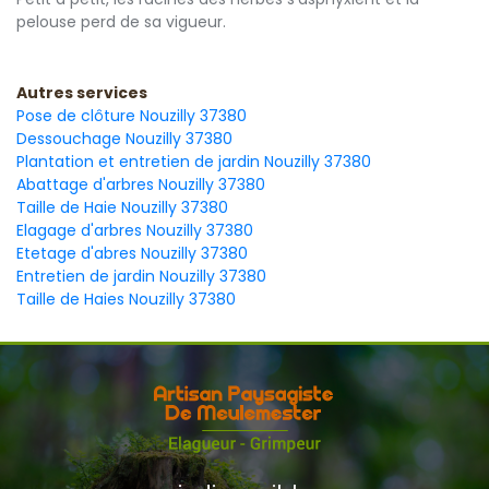
pelouse perd de sa vigueur.
Autres services
Pose de clôture Nouzilly 37380
Dessouchage Nouzilly 37380
Plantation et entretien de jardin Nouzilly 37380
Abattage d'arbres Nouzilly 37380
Taille de Haie Nouzilly 37380
Elagage d'arbres Nouzilly 37380
Etetage d'abres Nouzilly 37380
Entretien de jardin Nouzilly 37380
Taille de Haies Nouzilly 37380