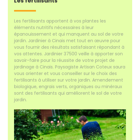
Les fertilisants
Les fertilisants apportent à vos plantes les
éléments nutritifs nécessaires à leur
épanouissement et qui manquent au sol de votre
jardin. Jardinier à Cinais met tout en œuvre pour
vous fournir des résultats satisfaisant répondant à
vos attentes. Jardinier 37500 veille à apporter son
savoir-faire pour la réussite de votre projet de
jardinage à Cinais. Paysagiste Artisan Coteux saura
vous orienter et vous conseiller sur le choix des
fertilisants à utiliser sur votre jardin. Amendement
biologique, engrais verts, organiques ou minéraux
sont des fertilisants qui améliorent le sol de votre
jardin.