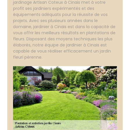
jardinage Artisan Coteux à Cinais met à votre
profit ses jardiniers expérimentés et des
équipements adéquats pour la réussite de vos
projets. Avec ses plusieurs années dans le
domaine, jardinier à Cinais est dans la capacité de
vous offrir les meilleurs résultats en plantations de
fleurs. Disposant des moyens techniques les plus
élaborés, notre équipe de jardinier à Cinais est
capable de vous réaliser efficacement un jardin
fleuri pérenne.