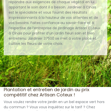
répondre aux exigences de chaque végétal en lui
apportant le soin dont il a besoin. Jardinier à Cinais
est le spécialiste et vous fournit des résultats
impressionnants à la hauteur de vos attentes et de
vos besoins. Faites confiance au savoir-faire et à
l’expertise de l’entreprise de jardinage Artisan Coteux
à Cinais pour profiter d’un jardin fleuri sain et bien
entretenu. Jardinier 37500 se met à votre place et
cultive les fleurs de votre choix.
Plantation et entretien de jardin au prix
compétitif chez Artisan Coteux !
Vous voulez rendre votre jardin en un bel espace vert hors
du commun ? Vous vous inquiétez sur le tarif ? Chez