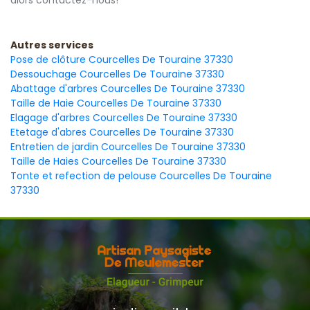
alors contactez-nous!
Autres services
Pose de clôture Courcelles De Touraine 37330
Dessouchage Courcelles De Touraine 37330
Abattage d'arbres Courcelles De Touraine 37330
Taille de Haie Courcelles De Touraine 37330
Elagage d'arbres Courcelles De Touraine 37330
Etetage d'abres Courcelles De Touraine 37330
Entretien de jardin Courcelles De Touraine 37330
Taille de Haies Courcelles De Touraine 37330
Tonte et refection de pelouse Courcelles De Touraine
37330