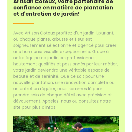
Artisan Coteux, votre partenaire de
confiance en matière de plantation
et d'entretien de jardin!
Avec Artisan Coteux profitez d'un jardin luxuriant,
où chaque plante, arbuste et fleur est
soigneusement sélectionné et agencé pour créer
une harmonie visuelle exceptionnelle. Grâce à
notre équipe de jardiniers professionnels,
hautement qualifiés et passionnés par leur métier,
votre jardin deviendra une véritable espace de
beauté et de sérénité. Que ce soit pour une
nouvelle plantation, une rénovation complète ou
un entretien régulier, nous sommes là pour
prendre soin de chaque détail avec précision et
dévouement. Appelez-nous ou consultez notre
site pour plus d'infos!