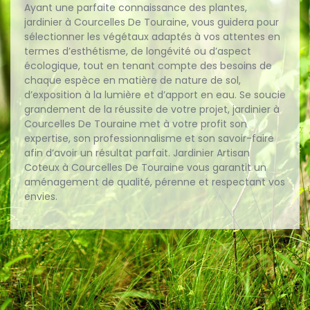
Ayant une parfaite connaissance des plantes,
jardinier à Courcelles De Touraine, vous guidera pour
sélectionner les végétaux adaptés à vos attentes en
termes d’esthétisme, de longévité ou d’aspect
écologique, tout en tenant compte des besoins de
chaque espèce en matière de nature de sol,
d’exposition à la lumière et d’apport en eau. Se soucie
grandement de la réussite de votre projet, jardinier à
Courcelles De Touraine met à votre profit son
expertise, son professionnalisme et son savoir-faire
afin d’avoir un résultat parfait. Jardinier Artisan
Coteux à Courcelles De Touraine vous garantit un
aménagement de qualité, pérenne et respectant vos
envies.