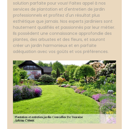
solution parfaite pour vous! Faites appel à nos
services de plantation et d'entretien de jardin
professionnels et profitez d'un résultat plus
esthétique que jamais. Nos experts jardiniers sont
hautement qualifiés et passionnés par leur métier.
Ils possèdent une connaissance approfondie des
plantes, des arbustes et des fleurs, et sauront
créer un jardin harmonieux et en parfaite
adéquation avec vos goûts et vos préférences.