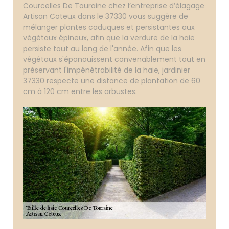
Courcelles De Touraine chez l’entreprise d’élagage
Artisan Coteux dans le 37330 vous suggère de
mélanger plantes caduques et persistantes aux
végétaux épineux, afin que la verdure de la haie
persiste tout au long de l'année. Afin que les
végétaux s'épanouissent convenablement tout en
préservant l'impénétrabilité de la haie, jardinier
37330 respecte une distance de plantation de 60
cm à 120 cm entre les arbustes.