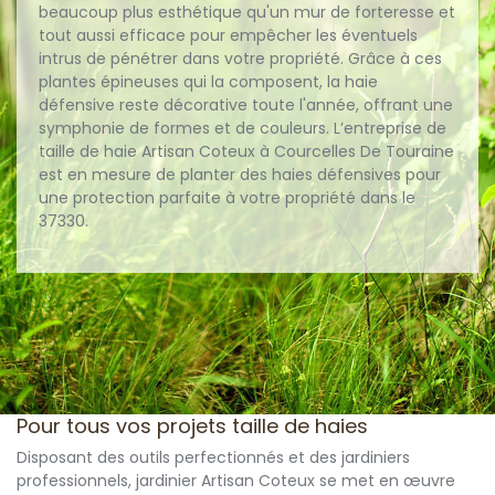
beaucoup plus esthétique qu'un mur de forteresse et
tout aussi efficace pour empêcher les éventuels
intrus de pénétrer dans votre propriété. Grâce à ces
plantes épineuses qui la composent, la haie
défensive reste décorative toute l'année, offrant une
symphonie de formes et de couleurs. L’entreprise de
taille de haie Artisan Coteux à Courcelles De Touraine
est en mesure de planter des haies défensives pour
une protection parfaite à votre propriété dans le
37330.
Pour tous vos projets taille de haies
Disposant des outils perfectionnés et des jardiniers
professionnels, jardinier Artisan Coteux se met en œuvre