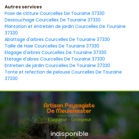
Autres services
Pose de clôture Courcelles De Touraine 37330
Dessouchage Courcelles De Touraine 37330
Plantation et entretien de jardin Courcelles De Touraine
37330
Abattage d'arbres Courcelles De Touraine 37330
Taille de Haie Courcelles De Touraine 37330
Elagage d'arbres Courcelles De Touraine 37330
Etetage d'abres Courcelles De Touraine 37330
Entretien de jardin Courcelles De Touraine 37330
Tonte et refection de pelouse Courcelles De Touraine
37330
indisponible