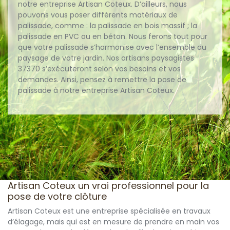
notre entreprise Artisan Coteux. D’ailleurs, nous
pouvons vous poser différents matériaux de
palissade, comme : la palissade en bois massif ; la
palissade en PVC ou en béton. Nous ferons tout pour
que votre palissade s’harmonise avec l’ensemble du
paysage de votre jardin. Nos artisans paysagistes
37370 s’exécuteront selon vos besoins et vos
demandes. Ainsi, pensez à remettre la pose de
palissade à notre entreprise Artisan Coteux.
Artisan Coteux un vrai professionnel pour la
pose de votre clôture
Artisan Coteux est une entreprise spécialisée en travaux
d’élagage, mais qui est en mesure de prendre en main vos