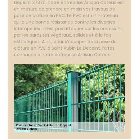
Depeint 37370, notre entreprise Artisan Coteux est
en mesure de prendre en main vos travaux de
pose de clôture en PVC. Le PVC est un matériau
qui a une bonne résistance contre les diverses
intempéries : n’est pas attaquer par les corrosions,
par les parasites végétaux, solides et à la fois
esthétiques. Ainsi, pour s’occuper de la pose de
clôture en PVC à Saint Aubin Le Depeint, faites
confiance à notre entreprise Artisan Coteux.