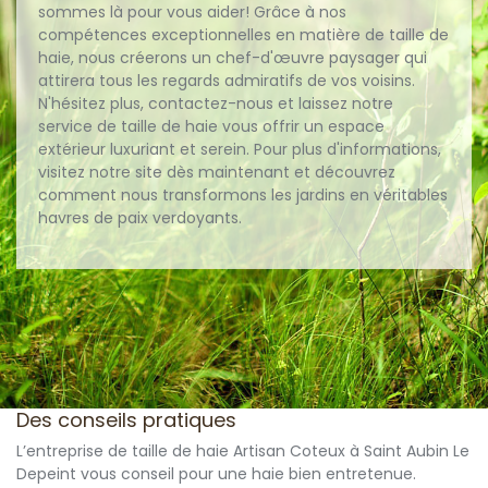
sommes là pour vous aider! Grâce à nos
compétences exceptionnelles en matière de taille de
haie, nous créerons un chef-d'œuvre paysager qui
attirera tous les regards admiratifs de vos voisins.
N'hésitez plus, contactez-nous et laissez notre
service de taille de haie vous offrir un espace
extérieur luxuriant et serein. Pour plus d'informations,
visitez notre site dès maintenant et découvrez
comment nous transformons les jardins en véritables
havres de paix verdoyants.
Des conseils pratiques
L’entreprise de taille de haie Artisan Coteux à Saint Aubin Le
Depeint vous conseil pour une haie bien entretenue.