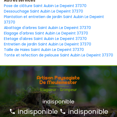
Autres services
Pose de clôture Saint Aubin Le Depeint 37370
Dessouchage Saint Aubin Le Depeint 37370
Plantation et entretien de jardin Saint Aubin Le Depeint
37370
Abattage d'arbres Saint Aubin Le Depeint 37370
Elagage d'arbres Saint Aubin Le Depeint 37370
Etetage d'abres Saint Aubin Le Depeint 37370
Entretien de jardin Saint Aubin Le Depeint 37370
Taille de Haies Saint Aubin Le Depeint 37370
Tonte et refection de pelouse Saint Aubin Le Depeint 37370
indisponible
indisponible
indisponible