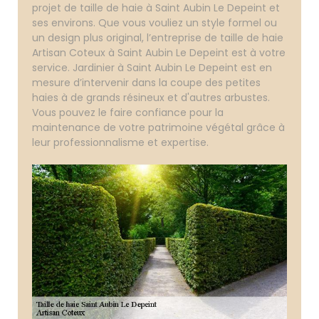
projet de taille de haie à Saint Aubin Le Depeint et
ses environs. Que vous vouliez un style formel ou
un design plus original, l’entreprise de taille de haie
Artisan Coteux à Saint Aubin Le Depeint est à votre
service. Jardinier à Saint Aubin Le Depeint est en
mesure d’intervenir dans la coupe des petites
haies à de grands résineux et d'autres arbustes.
Vous pouvez le faire confiance pour la
maintenance de votre patrimoine végétal grâce à
leur professionnalisme et expertise.