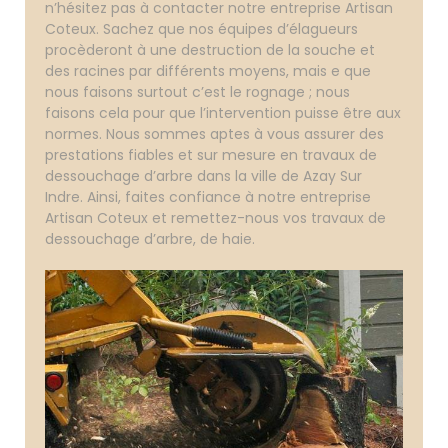
n’hésitez pas à contacter notre entreprise Artisan
Coteux. Sachez que nos équipes d’élagueurs
procèderont à une destruction de la souche et
des racines par différents moyens, mais e que
nous faisons surtout c’est le rognage ; nous
faisons cela pour que l’intervention puisse être aux
normes. Nous sommes aptes à vous assurer des
prestations fiables et sur mesure en travaux de
dessouchage d’arbre dans la ville de Azay Sur
Indre. Ainsi, faites confiance à notre entreprise
Artisan Coteux et remettez-nous vos travaux de
dessouchage d’arbre, de haie.