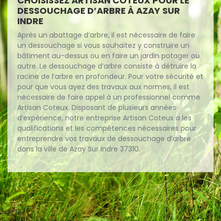
CHOISISSEZ ARTISAN COTEUX POUR LE
DESSOUCHAGE D’ARBRE À AZAY SUR
INDRE
Après un abattage d’arbre, il est nécessaire de faire
un dessouchage si vous souhaitez y construire un
bâtiment au-dessus ou en faire un jardin potager ou
autre. Le dessouchage d’arbre consiste à détruire la
racine de l’arbre en profondeur. Pour votre sécurité et
pour que vous ayez des travaux aux normes, il est
nécessaire de faire appel à un professionnel comme
Artisan Coteux. Disposant de plusieurs années
d’expérience, notre entreprise Artisan Coteux a les
qualifications et les compétences nécessaires pour
entreprendre vos travaux de dessouchage d’arbre
dans la ville de Azay Sur Indre 37310.