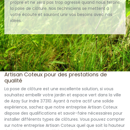
propre et ne sera pas trop agressé quand nous ferons
la pose de clôture. Nos techniciens se mettent à
votre écoute et sauront unir vos besoins avec nos
idées.
Artisan Coteux pour des prestations de
qualité
La pose de clôture est une excellente solution, si vous
souhaitez embellir votre jardin et espace vert dans la ville
de Azay Sur Indre 37310. Ayant à notre actif une solide
expérience, sachez que notre entreprise Artisan Coteux
dispose des qualifications et savoir-faire nécessaires pour
installer différents types de clôtures. Vous pouvez compter
sur notre entreprise Artisan Coteux quel que soit la hauteur