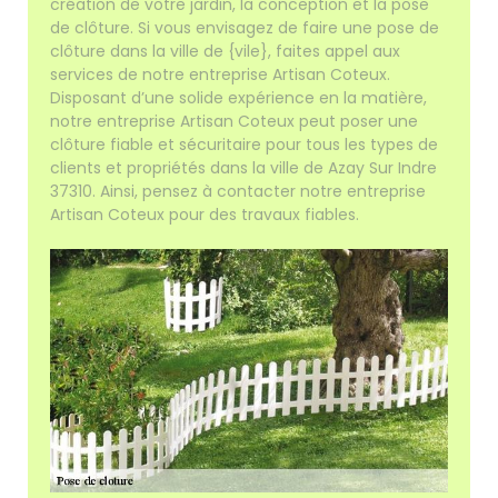
création de votre jardin, la conception et la pose
de clôture. Si vous envisagez de faire une pose de
clôture dans la ville de {vile}, faites appel aux
services de notre entreprise Artisan Coteux.
Disposant d’une solide expérience en la matière,
notre entreprise Artisan Coteux peut poser une
clôture fiable et sécuritaire pour tous les types de
clients et propriétés dans la ville de Azay Sur Indre
37310. Ainsi, pensez à contacter notre entreprise
Artisan Coteux pour des travaux fiables.