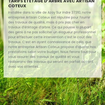
TARIFS ÉTÊTAGE D’ARBRE AVEC ARTISAN
COTEUX
Installée dans la ville de Azay Sur Indre 37310, notre
entreprise Artisan Coteux est réputée pour fournir
des travaux de qualité, mais à prix pas cher en
travaux d’étêtage d’arbre. Ce qui pousse la plupart
des gens à ne pas solliciter un élagueur professionnel
pour effectuer cette intervention c’est le coût des
travaux. C’est en ayant connaissance de cela, que
notre entreprise Artisan Coteux propose d’ajuster nos
prestations selon votre budget. Nous ferons tout pour
vous assurer des travaux de qualité et vous
réaliserons des travaux qui seront en parfait accord
avec vos attentes.