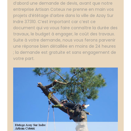
d’abord une demande de devis, avant que notre
entreprise Artisan Coteux ne prenne en main vos
projets d’étêtage d’arbre dans la ville de Azay Sur
Indre 37310. C’est important car c’est ce
document qui va vous faire connaître la durée des
travaux, le budget à engager, le coût des travaux.
Suite à votre demande, nous vous ferons parvenir
une réponse bien détaillée en moins de 24 heures
; la demande est gratuite et sans engagement de
votre part.