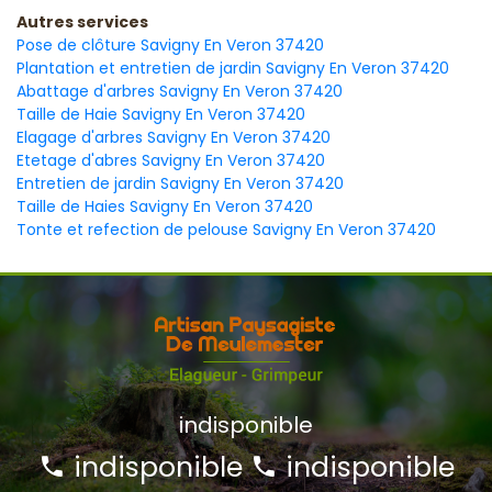
Autres services
Pose de clôture Savigny En Veron 37420
Plantation et entretien de jardin Savigny En Veron 37420
Abattage d'arbres Savigny En Veron 37420
Taille de Haie Savigny En Veron 37420
Elagage d'arbres Savigny En Veron 37420
Etetage d'abres Savigny En Veron 37420
Entretien de jardin Savigny En Veron 37420
Taille de Haies Savigny En Veron 37420
Tonte et refection de pelouse Savigny En Veron 37420
indisponible
indisponible
indisponible