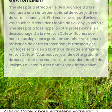
GRATUITEMENT
N’hésitez pas à effectuer le dessouchage d’arbre,
pour assurer un entretien optimal de votre jardin et
de votre espace vert. Et si vous envisagez d’enlever
vos souches d’arbre dans la ville de Savigny En Veron ;
n’hésitez pas à faire appel à votre professionnel en
dessouchage d’arbre Artisan Coteux. Sachez que,
nous nous déplaçons gratuitement chez vous pour la
réalisation de cette intervention ; le transport des
outillages sera aussi à la charge de notre entreprise
Artisan Coteux. Vous pouvez jouir de cette gratuité
de service tant que vous vous trouvez dans la ville de
Savigny En Veron qui est notre zone d’intervention.
Artisan Coteux pour entretenir votre jardin