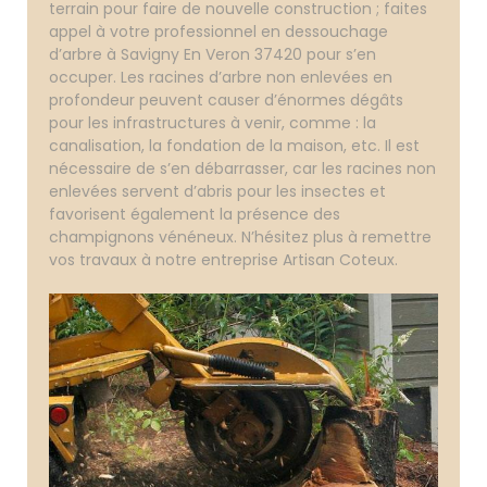
terrain pour faire de nouvelle construction ; faites
appel à votre professionnel en dessouchage
d’arbre à Savigny En Veron 37420 pour s’en
occuper. Les racines d’arbre non enlevées en
profondeur peuvent causer d’énormes dégâts
pour les infrastructures à venir, comme : la
canalisation, la fondation de la maison, etc. Il est
nécessaire de s’en débarrasser, car les racines non
enlevées servent d’abris pour les insectes et
favorisent également la présence des
champignons vénéneux. N’hésitez plus à remettre
vos travaux à notre entreprise Artisan Coteux.