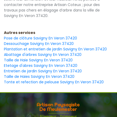
contacter notre entreprise Artisan Coteux ; pour des
travaux pas chers en élagage d’arbre dans la ville de
Savigny En Veron 37420.
Autres services
Pose de clôture Savigny En Veron 37420
Dessouchage Savigny En Veron 37420
Plantation et entretien de jardin Savigny En Veron 37420
Abattage d'arbres Savigny En Veron 37420
Taille de Haie Savigny En Veron 37420
Etetage d'abres Savigny En Veron 37420
Entretien de jardin Savigny En Veron 37420
Taille de Haies Savigny En Veron 37420
Tonte et refection de pelouse Savigny En Veron 37420