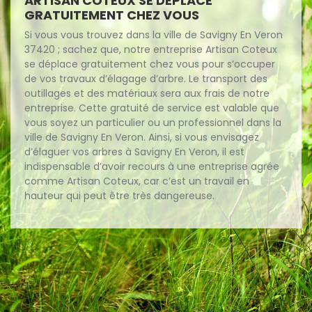
ARTISAN COTEUX SE DÉPLACE
GRATUITEMENT CHEZ VOUS
Si vous vous trouvez dans la ville de Savigny En Veron
37420 ; sachez que, notre entreprise Artisan Coteux
se déplace gratuitement chez vous pour s’occuper
de vos travaux d’élagage d’arbre. Le transport des
outillages et des matériaux sera aux frais de notre
entreprise. Cette gratuité de service est valable que
vous soyez un particulier ou un professionnel dans la
ville de Savigny En Veron. Ainsi, si vous envisagez
d’élaguer vos arbres à Savigny En Veron, il est
indispensable d’avoir recours à une entreprise agrée
comme Artisan Coteux, car c’est un travail en
hauteur qui peut être très dangereuse.