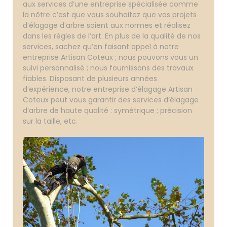
aux services d’une entreprise spécialisée comme
la nôtre c’est que vous souhaitez que vos projets
d’élagage d’arbre soient aux normes et réalisez
dans les règles de l’art. En plus de la qualité de nos
services, sachez qu’en faisant appel à notre
entreprise Artisan Coteux ; nous pouvons vous un
suivi personnalisé ; nous fournissons des travaux
fiables. Disposant de plusieurs années
d’expérience, notre entreprise d’élagage Artisan
Coteux peut vous garantir des services d’élagage
d’arbre de haute qualité : symétrique ; précision
sur la taille, etc.