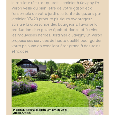
le meilleur résultat qui soit. Jardinier à Savigny En
Veron veille au bien-être de votre gazon et à
l’ensemble de votre jardin. La tonte de gazons par
jardinier 37420 procure plusieurs avantages :
stimule la croissance des bourgeons, favorise la
production d’un gazon épais et dense et élimine
les mauvaises herbes. Jardinier à Savigny En Veron
propose ses services de haute qualité pour garder
votre pelouse en excellent état grâce à des soins
efficaces.