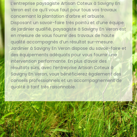
L’entreprise paysagiste Artisan Coteux à Savigny En
Veron est ce qu’il vous faut pour tous vos travaux
concernant la plantation d’arbre et arbuste.
Disposant un savoir-faire très pointu et d’une équipe
de jardinier qualifié, paysagiste à Savigny En Veron est
en mesure de vous fournir des travaux de haute
qualité accompagnés d’un résultat sur-mesure.
Jardinier à Savigny En Veron dispose du savoir-faire et
des équipements adéquats pour vous fournir une
intervention performante. En plus d’avoir des
résultats sûrs, avec l’entreprise Artisan Coteux à
Savigny En Veron, vous bénéficierez également des
conseils professionnels et un accompagnement de
qualité à tarif très raisonnable.