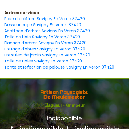
Autres services
Pose de clôture Savigny En Veron 37420
Dessouchage Savigny En Veron 37420
Abattage d'arbres Savigny En Veron 37420
Taille de Haie Savigny En Veron 37420
Elagage d'arbres Savigny En Veron 37420
Etetage d'abres Savigny En Veron 37420
Entretien de jardin Savigny En Veron 37420
Taille de Haies Savigny En Veron 37420
Tonte et refection de pelouse Savigny En Veron 37420
indisponible