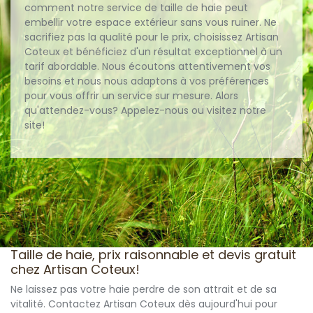
comment notre service de taille de haie peut
embellir votre espace extérieur sans vous ruiner. Ne
sacrifiez pas la qualité pour le prix, choisissez Artisan
Coteux et bénéficiez d'un résultat exceptionnel à un
tarif abordable. Nous écoutons attentivement vos
besoins et nous nous adaptons à vos préférences
pour vous offrir un service sur mesure. Alors
qu'attendez-vous? Appelez-nous ou visitez notre
site!
Taille de haie, prix raisonnable et devis gratuit
chez Artisan Coteux!
Ne laissez pas votre haie perdre de son attrait et de sa
vitalité. Contactez Artisan Coteux dès aujourd'hui pour