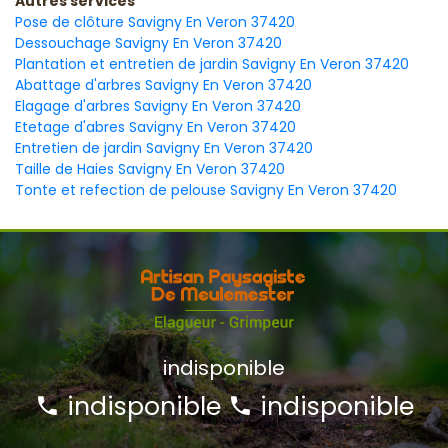
Autres services
Pose de clôture Savigny En Veron 37420
Dessouchage Savigny En Veron 37420
Plantation et entretien de jardin Savigny En Veron 37420
Abattage d'arbres Savigny En Veron 37420
Elagage d'arbres Savigny En Veron 37420
Etetage d'abres Savigny En Veron 37420
Entretien de jardin Savigny En Veron 37420
Taille de Haies Savigny En Veron 37420
Tonte et refection de pelouse Savigny En Veron 37420
indisponible
indisponible
indisponible